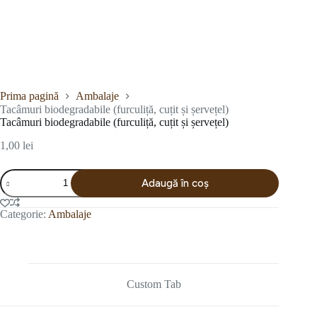
Prima pagină
Ambalaje
Tacâmuri biodegradabile (furculiță, cuțit și șervețel)
Tacâmuri biodegradabile (furculiță, cuțit și șervețel)
1,00
lei
Cantitate
Adaugă în coș
Tacâmuri
biodegradabile
(furculiță,
Categorie:
Ambalaje
cuțit
și
șervețel)
Custom Tab