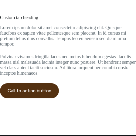
Custom tab heading
Lorem ipsum dolor sit amet consectetur adipiscing elit. Quisque
faucibus ex sapien vitae pellentesque sem placerat. In id cursus mi
pretium tellus duis convallis. Tempus leo eu aenean sed diam urna
tempor.
Pulvinar vivamus fringilla lacus nec metus bibendum egestas. Iaculis
massa nisl malesuada lacinia integer nunc posuere. Ut hendrerit semper
vel class aptent taciti sociosqu. Ad litora torquent per conubia nostra
inceptos himenaeos.
Call to action button